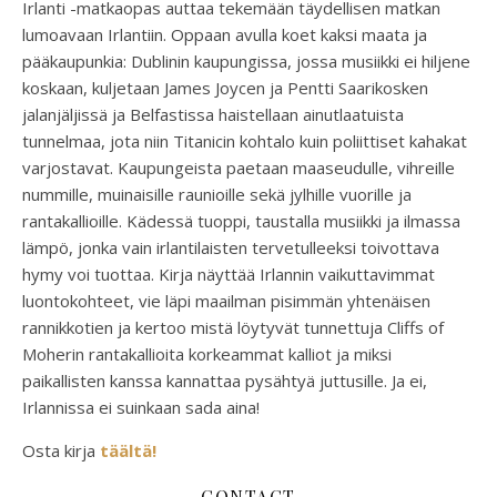
Irlanti -matkaopas auttaa tekemään täydellisen matkan
lumoavaan Irlantiin. Oppaan avulla koet kaksi maata ja
pääkaupunkia: Dublinin kaupungissa, jossa musiikki ei hiljene
koskaan, kuljetaan James Joycen ja Pentti Saarikosken
jalanjäljissä ja Belfastissa haistellaan ainutlaatuista
tunnelmaa, jota niin Titanicin kohtalo kuin poliittiset kahakat
varjostavat. Kaupungeista paetaan maaseudulle, vihreille
nummille, muinaisille raunioille sekä jylhille vuorille ja
rantakallioille. Kädessä tuoppi, taustalla musiikki ja ilmassa
lämpö, jonka vain irlantilaisten tervetulleeksi toivottava
hymy voi tuottaa. Kirja näyttää Irlannin vaikuttavimmat
luontokohteet, vie läpi maailman pisimmän yhtenäisen
rannikkotien ja kertoo mistä löytyvät tunnettuja Cliffs of
Moherin rantakallioita korkeammat kalliot ja miksi
paikallisten kanssa kannattaa pysähtyä juttusille. Ja ei,
Irlannissa ei suinkaan sada aina!
Osta kirja
täältä!
CONTACT