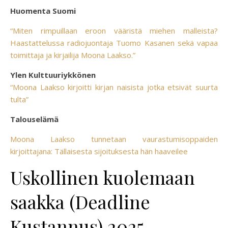
Huomenta Suomi
“Miten rimpuillaan eroon vääristä miehen malleista?
Haastattelussa radiojuontaja Tuomo Kasanen sekä vapaa
toimittaja ja kirjailija Moona Laakso.”
Ylen Kulttuuriykkönen
“Moona Laakso kirjoitti kirjan naisista jotka etsivät suurta
tulta”
Talouselämä
Moona Laakso tunnetaan vaurastumisoppaiden
kirjoittajana: Tällaisesta sijoituksesta hän haaveilee
Uskollinen kuolemaan
saakka (Deadline
Kustannus) 2025