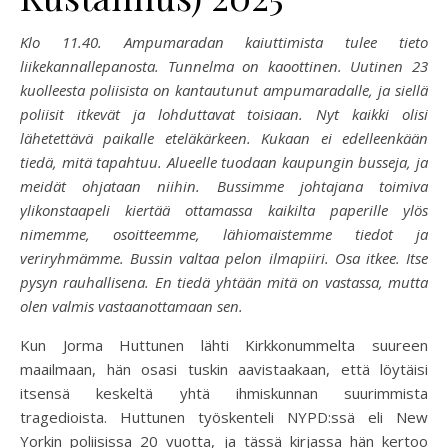
Klo 11.40. Ampumaradan kaiuttimista tulee tieto
liikekannallepanosta. Tunnelma on kaoottinen. Uutinen 23
kuolleesta poliisista on kantautunut ampumaradalle, ja siellä
poliisit itkevät ja lohduttavat toisiaan. Nyt kaikki olisi
lähetettävä paikalle eteläkärkeen. Kukaan ei edelleenkään
tiedä, mitä tapahtuu. Alueelle tuodaan kaupungin busseja, ja
meidät ohjataan niihin. Bussimme johtajana toimiva
ylikonstaapeli kiertää ottamassa kaikilta paperille ylös
nimemme, osoitteemme, lähiomaistemme tiedot ja
veriryhmämme. Bussin valtaa pelon ilmapiiri. Osa itkee. Itse
pysyn rauhallisena. En tiedä yhtään mitä on vastassa, mutta
olen valmis vastaanottamaan sen.
Kun Jorma Huttunen lähti Kirkkonummelta suureen
maailmaan, hän osasi tuskin aavistaakaan, että löytäisi
itsensä keskeltä yhtä ihmiskunnan suurimmista
tragedioista. Huttunen työskenteli NYPD:ssä eli New
Yorkin poliisissa 20 vuotta, ja tässä kirjassa hän kertoo