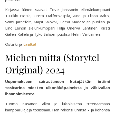
Kirjassa äänen saavat Tove Janssonin elämänkumppani
Tuulikki Pietilä, Greta Hällfors-Sipilä, Aino ja Elissa Aalto,
Saimi Järnefelt, Majsi Salokivi, Leevi Madetojan puoliso ja
Eino Leinon sielunkumppani Hilja Onerva Lehtinen, Kirsti
Gallen-Kallela ja Tyko Sallisen puoliso Helmi Vartiainen.
Osta kirja
täältä!
Miehen mitta (Storytel
Original) 2024
Uupumukseen sairastuneen katujätkän intiimi
tositarina miesten ulkonäköpaineista ja väkivallan
ihannoimisesta
Tuomo Kasanen alkoi jo lukiolaisena treenaamaan
kamppailulajeja tosissaan. Hän rakensi uransa – ja kehonsa