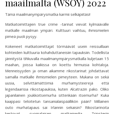
maailmalta (WSOY) 2022
Tämä maailmanympärysmatka karmii selkäpiitäsi!
Matkatoimittajien true crime -tarinat vievät kylmäävälle
matkalle maailman ympäri. Kulttuuri vaihtuu, ihmismielen
pimeä puoli pysyy.
Kokeneet matkatoimittajat törmäävät usein reissuillaan
kohteiden kulttuuria kohahduttaneisiin tapauksiin. Todellista
jännitystä tihkuvalla maailmanympärysmatkalla kuljetaan 15
maahan, joissa kaikissa on koettu hirmuisia kohtaloja.
Menneisyyden ja oman aikamme rikostarinat johdattavat
samalla matkalle ihmismielen pimeyteen. Mukana on sekä
uusia, selvittämättömiä murhamysteerejä että
legendaarisia rikostapauksia, kuten Alcatrazin pako. Oliko
japanilainen joukkoitsemurha sittenkään itsemurha? Kuka
kaappasi teloitetun tansanialaispäällikön pään? Millainen
outo murhatapaus sai Irlannin sekaisin? Rikostarinoita
kertovat suomalaisen matkamedia Tripsterin