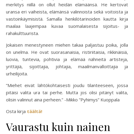
merkitys niillä on ollut heidän elämäänsä. He kertovat
uransa eri vaiheista, elämänsä valinnoista sekä voitoista ja
vastoinkäymisistä. Samalla henkilötarinoiden kautta kirja
maalaa laajempaa kuvaa suomalaisesta sijoitus- ja
rahakulttuurista.
Jokaisen menestyneen miehen takaa paljastuu poika, jolla
on unelma. He ovat suorasanaisia, ristiriitaisia, rikkinäisiä,
luovia, tuntevia, pohtivia ja elämää nähneitä artisteja,
yrittäjiä, sijoittajia, johtajia, maailmanvalloittajia ja
urheilijoita.
”Miehet eivät lähtökohtaisesti joudu tilanteeseen, jossa
pitäisi valita ura tai perhe. Mutta jos olisi pitänyt valita,
olisin valinnut aina perheen.” -Mikko ”Pyhimys” Kuoppala
Osta kirja
täältä!
Vaurastu kuin nainen