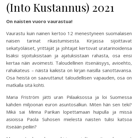
(Into Kustannus) 2021
On naisten vuoro vaurastua!
Vaurastu kuin nainen kertoo 12 menestyneen suomalaisen
naisen tarinat rikastumisesta. Kirjassa sijoittavat
sekatyöläiset, yrittäjät ja johtajat kertovat uratarinoidensa
lisäksi sijoituksistaan ja ajatuksistaan rahasta, osa ensi
kertaa näin avoimesti. Taloudellinen itsenäisyys, avioehto,
rahakateus – näistä kaikista on kirjan naisilla sanottavansa.
Osa heistä on saavuttanut taloudellisen vapauden, osa on
matkalla sitä kohti.
Maria Friström jätti uran Piilaaksossa ja loi Suomessa
kahden miljoonan euron asuntosalkun. Miten hän sen teki?
Mikä sai Minna Parikan lopettamaan huipulla ja missä
asioissa Paola Suhosen mielestä naisten tulisi katsoa
itseään peiliin?