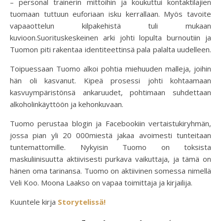
– personal trainerin mittoihin ja koukuttui kontaktilajien
tuomaan tuttuun euforiaan isku kerrallaan. Myös tavoite
vapaaottelun kilpakehistä tuli mukaan
kuvioon.Suorituskeskeinen arki johti lopulta burnoutiin ja
Tuomon piti rakentaa identiteettinsä pala palalta uudelleen.
Toipuessaan Tuomo alkoi pohtia miehuuden malleja, joihin
hän oli kasvanut. Kipeä prosessi johti kohtaamaan
kasvuympäristönsä ankaruudet, pohtimaan suhdettaan
alkoholinkäyttöön ja kehonkuvaan.
Tuomo perustaa blogin ja Facebookiin vertaistukiryhmän,
jossa pian yli 20 000miestä jakaa avoimesti tunteitaan
tuntemattomille. Nykyisin Tuomo on toksista
maskuliinisuutta aktiivisesti purkava vaikuttaja, ja tämä on
hänen oma tarinansa. Tuomo on aktiivinen somessa nimellä
Veli Koo. Moona Laakso on vapaa toimittaja ja kirjailija.
Kuuntele kirja
Storytelissä!