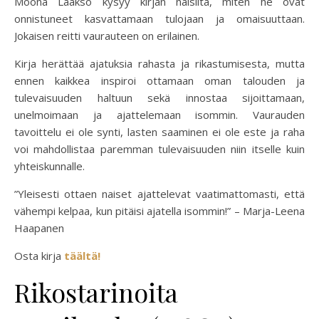
Moona Laakso kysyy kirjan naisilta, miten he ovat
onnistuneet kasvattamaan tulojaan ja omaisuuttaan.
Jokaisen reitti vaurauteen on erilainen.
Kirja herättää ajatuksia rahasta ja rikastumisesta, mutta
ennen kaikkea inspiroi ottamaan oman talouden ja
tulevaisuuden haltuun sekä innostaa sijoittamaan,
unelmoimaan ja ajattelemaan isommin. Vaurauden
tavoittelu ei ole synti, lasten saaminen ei ole este ja raha
voi mahdollistaa paremman tulevaisuuden niin itselle kuin
yhteiskunnalle.
”Yleisesti ottaen naiset ajattelevat vaatimattomasti, että
vähempi kelpaa, kun pitäisi ajatella isommin!” – Marja-Leena
Haapanen
Osta kirja
täältä!
Rikostarinoita