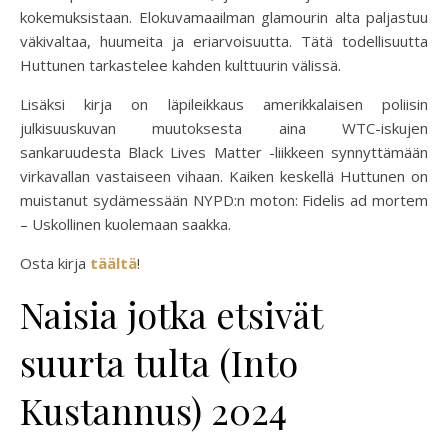
kokemuksistaan. Elokuvamaailman glamourin alta paljastuu
väkivaltaa, huumeita ja eriarvoisuutta. Tätä todellisuutta
Huttunen tarkastelee kahden kulttuurin välissä.
Lisäksi kirja on läpileikkaus amerikkalaisen poliisin
julkisuuskuvan muutoksesta aina WTC-iskujen
sankaruudesta Black Lives Matter -liikkeen synnyttämään
virkavallan vastaiseen vihaan. Kaiken keskellä Huttunen on
muistanut sydämessään NYPD:n moton: Fidelis ad mortem
– Uskollinen kuolemaan saakka.
Osta kirja
täältä
!
Naisia jotka etsivät
suurta tulta (Into
Kustannus) 2024