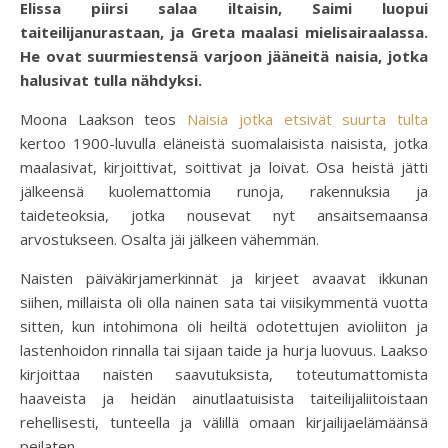
Elissa piirsi salaa iltaisin, Saimi luopui
taiteilijanurastaan, ja Greta maalasi mielisairaalassa.
He ovat suurmiestensä varjoon jääneitä naisia, jotka
halusivat tulla nähdyksi.
Moona Laakson teos
Naisia jotka etsivät suurta tulta
kertoo 1900-luvulla eläneistä suomalaisista naisista, jotka
maalasivat, kirjoittivat, soittivat ja loivat. Osa heistä jätti
jälkeensä kuolemattomia runoja, rakennuksia ja
taideteoksia, jotka nousevat nyt ansaitsemaansa
arvostukseen. Osalta jäi jälkeen vähemmän.
Naisten päiväkirjamerkinnät ja kirjeet avaavat ikkunan
siihen, millaista oli olla nainen sata tai viisikymmentä vuotta
sitten, kun intohimona oli heiltä odotettujen avioliiton ja
lastenhoidon rinnalla tai sijaan taide ja hurja luovuus. Laakso
kirjoittaa naisten saavutuksista, toteutumattomista
haaveista ja heidän ainutlaatuisista taiteilijaliitoistaan
rehellisesti, tunteella ja välillä omaan kirjailijaelämäänsä
peilaten.