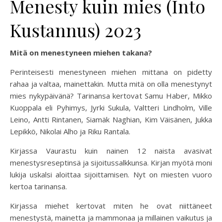
Menesty kuin mies (Into
Kustannus) 2023
Mitä on menestyneen miehen takana?
Perinteisesti menestyneen miehen mittana on pidetty
rahaa ja valtaa, mainettakin. Mutta mitä on olla menestynyt
mies nykypäivänä? Tarinansa kertovat Samu Haber, Mikko
Kuoppala eli Pyhimys, Jyrki Sukula, Valtteri Lindholm, Ville
Leino, Antti Rintanen, Siamäk Naghian, Kim Väisänen, Jukka
Lepikkö, Nikolai Alho ja Riku Rantala.
Kirjassa Vaurastu kuin nainen 12 naista avasivat
menestysreseptinsä ja sijoitussalkkunsa. Kirjan myötä moni
lukija uskalsi aloittaa sijoittamisen. Nyt on miesten vuoro
kertoa tarinansa.
Kirjassa miehet kertovat miten he ovat niittäneet
menestystä, mainetta ja mammonaa ja millainen vaikutus ja