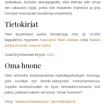
seikkailuun, korkata skumppapullo, eikä elämää tule ottaa
niin vakavasti (oppi, jonka toin mukanani Irlannista ja jota
toivoisin muistavani noudattaa useammin).
Tietokirjat
Olen kirjoittanut useita tietokirjoja, mm. yli 10.000
kappaletta myyneen
Vaurastu kuin nainen
sekä
Naisia
jotka etsivät suurta tulta
.
Lisää kirjoittamiani kirjoja
täällä
.
Oma huone
Olen entiseltä koulutukseltani matkailupalvelujen tuottaja,
jota sovellan nyt Airbnb-elämysten toteuttamisessa.
Lopulta asumisessakin on kyse tarinankerronnasta. Sitä
paitsi, jokainen nainen tarvitsee “oman huoneen”.
Yövy
“omassa huoneess
a
” Järvenpäässä.