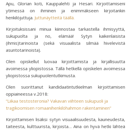
Apu, Glorian koti, Kauppalehti ja Hesari. Kirjoittamiseni
ytimessä on ihminen ja enimmäkseen kirjoitankin
henkilöjuttuja.
Juttunäytteitä täällä.
Kirjoituksissani minua kiinnostaa tarkastella ihmisyyttä,
sukupuolta ja no, elämää! Sytyn kaikenlaisista
(ihmis)tarinoista (sekä visuaalista silmää hivelevistä
asuntotarinoista).
Olen opiskellut luovaa kirjoittamista ja kirjallisuutta
avoimessa yliopistossa. Tällä hetkellä opiskelen avoimessa
yliopistossa sukupuolentutkimusta.
Olen suorittanut kandidaatintutkielman kirjoittamisen
oppiaineessa v.2018:
“Liikaa testosteronia? Vakavan viihteen sukupuoli ja
tragikoomisen romaanihenkilöhahmon rakentaminen”
Kirjoittamisen lisäksi sytyn visuaalisuudesta, kauneudesta,
taiteesta, kulttuurista, kirjoista… Aina on hyvä hetki lähteä